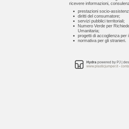
ricevere informazioni, consulenz
prestazioni socio-assistenzi
diritti del consumatore;
servizi pubblici territoriali;
Numero Verde per Richiedent
Umanitaria;
progetti di accoglienza per i 
normativa per gli stranieri.
Hydra
powered by PJ | de
www.plasticjumper.it
-
conta